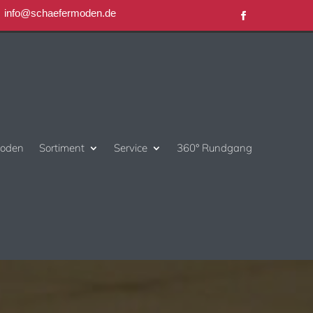
info@schaefermoden.de
moden
Sortiment
Service
360° Rundgang